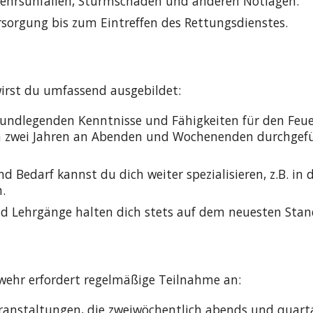
rkehrsunfällen, Sturmschäden und anderen Notlagen.
rsorgung bis zum Eintreffen des Rettungsdienstes.
irst du umfassend ausgebildet:
grundlegenden Kenntnisse und Fähigkeiten für den Feu
on zwei Jahren an Abenden und Wochenenden durchgef
nd Bedarf kannst du dich weiter spezialisieren, z.B. i
.
Lehrgänge halten dich stets auf dem neuesten Stand
wehr erfordert regelmäßige Teilnahme an:
anstaltungen, die zweiwöchentlich abends und quart