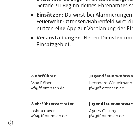
Gerade zu Beginn deines Ehrenamtes so
Einsätzen:
Du wirst bei Alarmierungen z
Feuerwehr Ottensen/Bahrenfeld wird dur
nutzen eine App zur Vorplanung der Ein
Veranstaltungen:
Neben Diensten und 
Einsatzgebiet.
Wehrführer
Jugendfeuerwehrwa
Max Röber
Leonhard Winkelmann
wf@ff-ottensen.de
jfw@ff-ottensen.de
Wehrführervertreter
Jugendfeuerwehrwart
Agnes Oetting
Joshua Haver
wfv@ff-ottensen.de
jfw@ff-ottensen.de
Page
Report abuse
updated